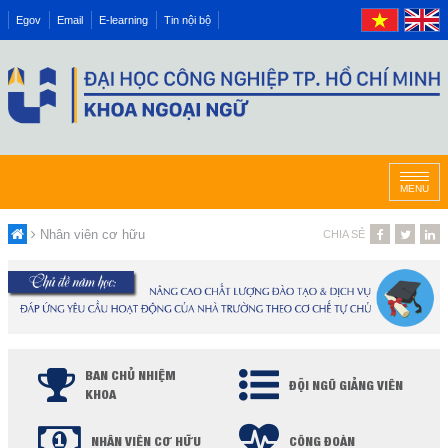
Egov
Email
E-learning
Tin nội bộ
MENU
Nhân viên cơ hữu
CHIA SẺ
BAN CHỦ NHIỆM
ĐỘI NGŨ GIẢNG VIÊN
KHOA
NHÂN VIÊN CƠ HỮU
CÔNG ĐOÀN