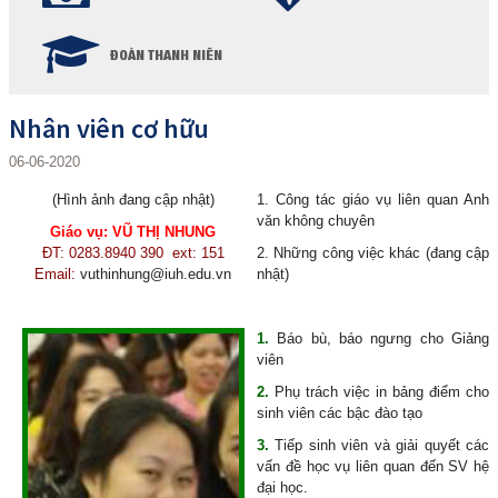
ĐOÀN THANH NIÊN
Nhân viên cơ hữu
06-06-2020
(Hình ảnh đang cập nhật)
1. Công tác giáo vụ liên quan Anh
văn không chuyên
Giáo vụ:
VŨ THỊ NHUNG
ĐT:
0283.8940 390
ext: 151
2. Những công việc khác (đang cập
Email:
vuthinhung@iuh.edu.vn
nhật)
1.
Báo bù, báo ngưng cho Giảng
viên
2.
Phụ trách việc in bảng điểm cho
sinh viên các bậc đào tạo
3.
Tiếp sinh viên và giải quyết các
vấn đề học vụ liên quan đến SV hệ
đại học.