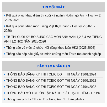
TIN MỚI NHẤT
Kết quả phúc khảo điểm thi cuối kỳ ngành Ngôn ngữ Anh - Học kỳ 2
-2025-2026
Kết quả phúc khảo môn Tiếng Việt thực hành - Học kỳ 2 (2025 -
2026)
TB THI CUỐI KỲ BỔ SUNG CÁC MÔN ANH VĂN 1,2,3,4 VÀ TIẾNG
ANH 1,2 HK2 NĂM 2025-2026
Thông báo về việc tổ chức Hội đồng khóa luận HK2 (2025-2026)
Thông báo nộp các giấy tờ minh chứng môn Thực tập doanh nghiệp
ĐÀO TẠO NGẮN HẠN
THÔNG BÁO ĐĂNG KÝ THI TOEIC ĐỢT THI NGÀY 13/01/2024
THÔNG BÁO ĐĂNG KÝ THI TOEIC ĐỢT THI NGÀY 08/05/2022
THÔNG BÁO ĐĂNG KÝ THI TOEIC ĐỢT THI NGÀY 24/04/2022
THÔNG BÁO MỞ LỚP ÔN TẬP KỲ THI SÁT HẠCH TIẾNG TRUNG
Thông báo lịch thi CK các lớp Tiếng Anh 1 +Tiếng Anh 2