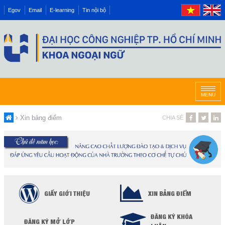
Egov
Email
E-learning
Tin nội bộ
MENU
Xin bảng điểm
CHIA SẺ
GIẤY GIỚI THIỆU
XIN BẢNG ĐIỂM
ĐĂNG KÝ KHÓA
ĐĂNG KÝ MỞ LỚP