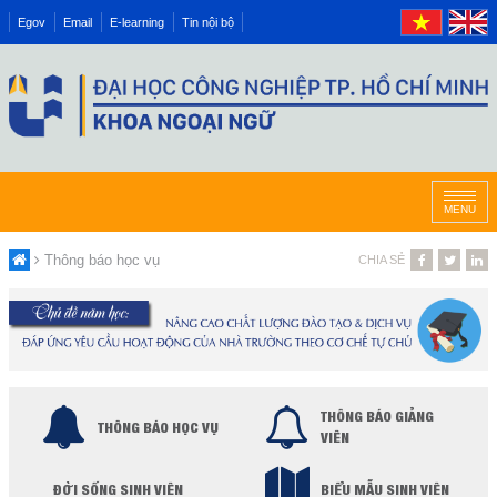
Egov
Email
E-learning
Tin nội bộ
MENU
Thông báo học vụ
CHIA SẺ
THÔNG BÁO GIẢNG
THÔNG BÁO HỌC VỤ
VIÊN
ĐỜI SỐNG SINH VIÊN
BIỂU MẪU SINH VIÊN