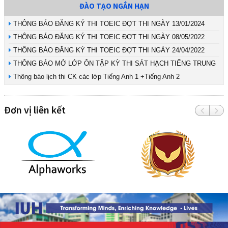
ĐÀO TẠO NGẮN HẠN
THÔNG BÁO ĐĂNG KÝ THI TOEIC ĐỢT THI NGÀY 13/01/2024
THÔNG BÁO ĐĂNG KÝ THI TOEIC ĐỢT THI NGÀY 08/05/2022
THÔNG BÁO ĐĂNG KÝ THI TOEIC ĐỢT THI NGÀY 24/04/2022
THÔNG BÁO MỞ LỚP ÔN TẬP KỲ THI SÁT HẠCH TIẾNG TRUNG
Thông báo lịch thi CK các lớp Tiếng Anh 1 +Tiếng Anh 2
Đơn vị liên kết