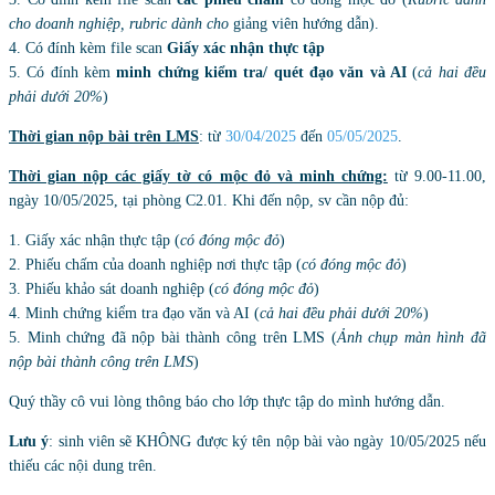
cho doanh nghiệp, rubric dành cho
giảng viên hướng dẫn
).
4. Có đính kèm file scan
Giấy xác nhận thực tập
5. Có đính kèm
minh chứng kiểm tra/ quét đạo văn và AI
(
cả hai đều
phải dưới 20%
)
Thời gian nộp bài trên LMS
: từ
30/04/2025
đến
05/05/2025
.
Thời gian
nộp các giấy tờ có mộc đỏ và minh chứng:
từ 9.00-11.00,
ngày 10/05/2025, tại phòng C2.01. Khi đến nộp, sv cần nộp đủ:
1. Giấy xác nhận thực tập (
có đóng mộc đỏ
)
2. Phiếu chấm của doanh nghiệp nơi thực tập (
có đóng mộc đỏ
)
3. Phiếu khảo sát doanh nghiệp (
có đóng mộc đỏ
)
4. Minh chứng kiểm tra đạo văn và AI (
cả hai đều phải dưới 20%
)
5. Minh chứng đã nộp bài thành công trên LMS (
Ảnh chụp màn hình đã
nộp bài thành công trên LMS
)
Quý thầy cô vui lòng thông báo cho lớp thực tập do mình hướng dẫn.
Lưu ý
: sinh viên sẽ KHÔNG được ký tên nộp bài vào ngày 10/05/2025 nếu
thiếu các nội dung trên.