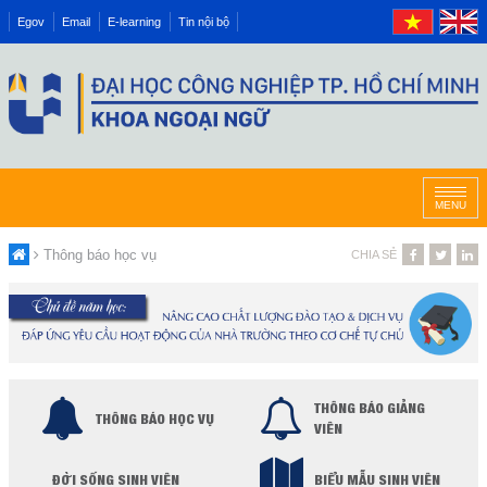
Egov
Email
E-learning
Tin nội bộ
MENU
Thông báo học vụ
CHIA SẺ
THÔNG BÁO GIẢNG
THÔNG BÁO HỌC VỤ
VIÊN
ĐỜI SỐNG SINH VIÊN
BIỂU MẪU SINH VIÊN