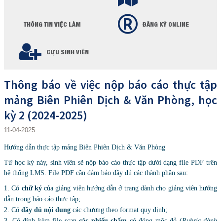
THÔNG TIN VIỆC LÀM
ĐĂNG KÝ ONLINE
CỰU SINH VIÊN
Thông báo về việc nộp báo cáo thực tập
mảng Biên Phiên Dịch & Văn Phòng, học
kỳ 2 (2024-2025)
11-04-2025
Hướng dẫn thực tập mảng Biên Phiên Dịch & Văn Phòng
Từ học kỳ này, sinh viên sẽ nộp báo cáo thực tập dưới dạng file PDF trên
hệ thống LMS. File PDF cần đảm bảo đầy đủ các thành phần sau:
1. Có
chữ ký
của giảng viên hướng dẫn ở trang dành cho
giảng viên hướng
dẫn
trong
báo cáo thực tập
;
2. Có
đầy đủ nội dung
các chương theo format quy định;
3. Có đính kèm file scan
các phiếu chấm
có đóng mộc đỏ (
Rubric dành