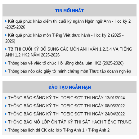
TIN MỚI NHẤT
Kết quả phúc khảo điểm thi cuối kỳ ngành Ngôn ngữ Anh - Học kỳ 2
-2025-2026
Kết quả phúc khảo môn Tiếng Việt thực hành - Học kỳ 2 (2025 -
2026)
TB THI CUỐI KỲ BỔ SUNG CÁC MÔN ANH VĂN 1,2,3,4 VÀ TIẾNG
ANH 1,2 HK2 NĂM 2025-2026
Thông báo về việc tổ chức Hội đồng khóa luận HK2 (2025-2026)
Thông báo nộp các giấy tờ minh chứng môn Thực tập doanh nghiệp
ĐÀO TẠO NGẮN HẠN
THÔNG BÁO ĐĂNG KÝ THI TOEIC ĐỢT THI NGÀY 13/01/2024
THÔNG BÁO ĐĂNG KÝ THI TOEIC ĐỢT THI NGÀY 08/05/2022
THÔNG BÁO ĐĂNG KÝ THI TOEIC ĐỢT THI NGÀY 24/04/2022
THÔNG BÁO MỞ LỚP ÔN TẬP KỲ THI SÁT HẠCH TIẾNG TRUNG
Thông báo lịch thi CK các lớp Tiếng Anh 1 +Tiếng Anh 2