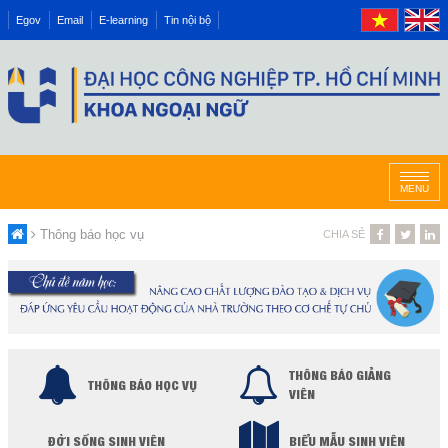
Egov
Email
E-learning
Tin nội bộ
MENU
Thông báo học vụ
CHIA SẺ
THÔNG BÁO GIẢNG
THÔNG BÁO HỌC VỤ
VIÊN
ĐỜI SỐNG SINH VIÊN
BIỂU MẪU SINH VIÊN