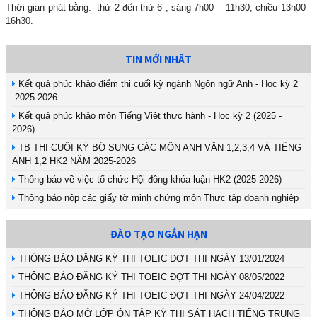
Thời gian phát bằng: thứ 2 đến thứ 6 , sáng 7h00 - 11h30, chiều 13h00 -
16h30.
TIN MỚI NHẤT
Kết quả phúc khảo điểm thi cuối kỳ ngành Ngôn ngữ Anh - Học kỳ 2
-2025-2026
Kết quả phúc khảo môn Tiếng Việt thực hành - Học kỳ 2 (2025 -
2026)
TB THI CUỐI KỲ BỔ SUNG CÁC MÔN ANH VĂN 1,2,3,4 VÀ TIẾNG
ANH 1,2 HK2 NĂM 2025-2026
Thông báo về việc tổ chức Hội đồng khóa luận HK2 (2025-2026)
Thông báo nộp các giấy tờ minh chứng môn Thực tập doanh nghiệp
ĐÀO TẠO NGẮN HẠN
THÔNG BÁO ĐĂNG KÝ THI TOEIC ĐỢT THI NGÀY 13/01/2024
THÔNG BÁO ĐĂNG KÝ THI TOEIC ĐỢT THI NGÀY 08/05/2022
THÔNG BÁO ĐĂNG KÝ THI TOEIC ĐỢT THI NGÀY 24/04/2022
THÔNG BÁO MỞ LỚP ÔN TẬP KỲ THI SÁT HẠCH TIẾNG TRUNG