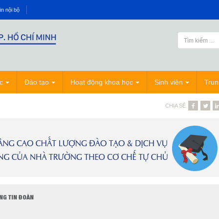
in nội bộ
c
Đào tạo
Hoạt động khoa học
Sinh viên
Trun
CHIA SẺ
NG TIN ĐOÀN