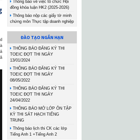
Thông báo về việc tổ chức Hội
g
đồng khóa luận HK2 (2025-2026)
Thông báo nộp các giấy tờ minh
chứng môn Thực tập doanh nghiệp
ĐÀO TẠO NGẮN HẠN
nd
và
THÔNG BÁO ĐĂNG KÝ THI
hả
TOEIC ĐỢT THI NGÀY
đã
13/01/2024
THÔNG BÁO ĐĂNG KÝ THI
TOEIC ĐỢT THI NGÀY
08/05/2022
THÔNG BÁO ĐĂNG KÝ THI
TOEIC ĐỢT THI NGÀY
24/04/2022
THÔNG BÁO MỞ LỚP ÔN TẬP
KỲ THI SÁT HẠCH TIẾNG
TRUNG
Thông báo lịch thi CK các lớp
Tiếng Anh 1 +Tiếng Anh 2