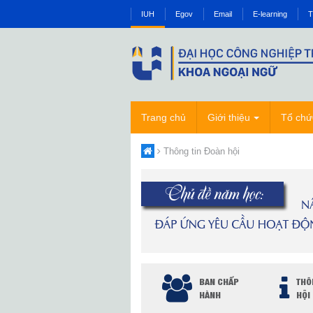
IUH
Egov
Email
E-learning
T
Trang chủ
Giới thiệu
Tổ chứ
Thông tin Đoàn hội
BAN CHẤP
THÔ
HÀNH
HỘI