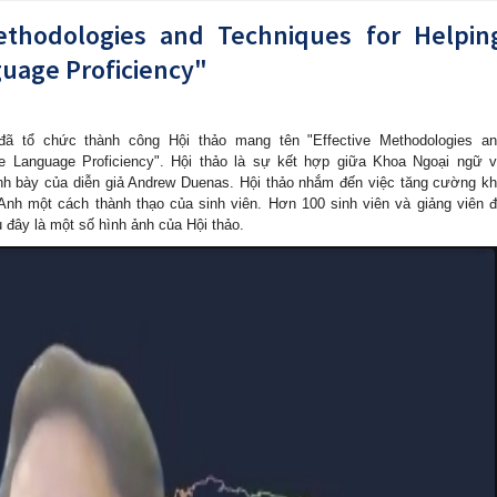
ethodologies and Techniques for Helpin
uage Proficiency"
ã tổ chức thành công Hội thảo mang tên "Effective Methodologies a
se Language Proficiency". Hội thảo là sự kết hợp giữa Khoa Ngoại ngữ 
ình bày của diễn giả Andrew Duenas. Hội thảo nhắm đến việc tăng cường k
Anh một cách thành thạo của sinh viên. Hơn 100 sinh viên và giảng viên 
u đây là một số hình ảnh của Hội thảo.