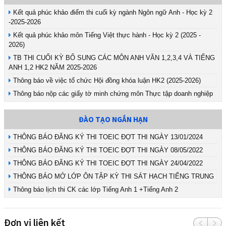
Kết quả phúc khảo điểm thi cuối kỳ ngành Ngôn ngữ Anh - Học kỳ 2
-2025-2026
Kết quả phúc khảo môn Tiếng Việt thực hành - Học kỳ 2 (2025 -
2026)
TB THI CUỐI KỲ BỔ SUNG CÁC MÔN ANH VĂN 1,2,3,4 VÀ TIẾNG
ANH 1,2 HK2 NĂM 2025-2026
Thông báo về việc tổ chức Hội đồng khóa luận HK2 (2025-2026)
Thông báo nộp các giấy tờ minh chứng môn Thực tập doanh nghiệp
ĐÀO TẠO NGẮN HẠN
THÔNG BÁO ĐĂNG KÝ THI TOEIC ĐỢT THI NGÀY 13/01/2024
THÔNG BÁO ĐĂNG KÝ THI TOEIC ĐỢT THI NGÀY 08/05/2022
THÔNG BÁO ĐĂNG KÝ THI TOEIC ĐỢT THI NGÀY 24/04/2022
THÔNG BÁO MỞ LỚP ÔN TẬP KỲ THI SÁT HẠCH TIẾNG TRUNG
Thông báo lịch thi CK các lớp Tiếng Anh 1 +Tiếng Anh 2
Đơn vị liên kết