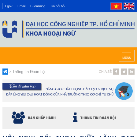
Egov
Email
E-learning
Tin nội bộ
MENU
Thông tin Đoàn hội
CHIA SẺ
BAN CHẤP HÀNH
THÔNG TIN ĐOÀN HỘI