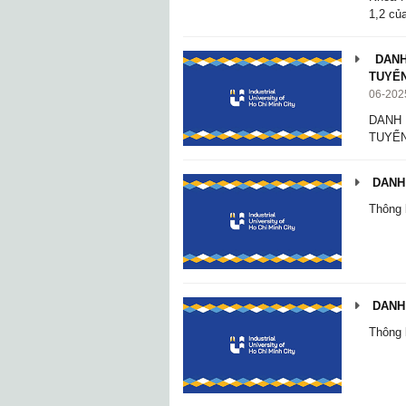
1,2 củ
DANH
TUYỂN
06-202
DANH
TUYỂN
DANH 
Thông 
DANH 
Thông 