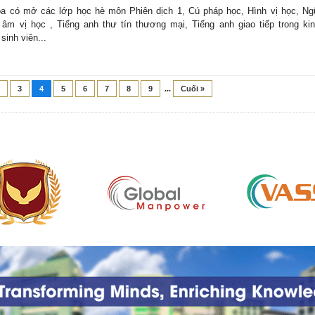
a có mở các lớp học hè môn Phiên dịch 1, Cú pháp học, Hình vị học, N
âm vị học , Tiếng anh thư tín thương mại, Tiếng anh giao tiếp trong ki
sinh viên...
3
4
5
6
7
8
9
...
Cuối »