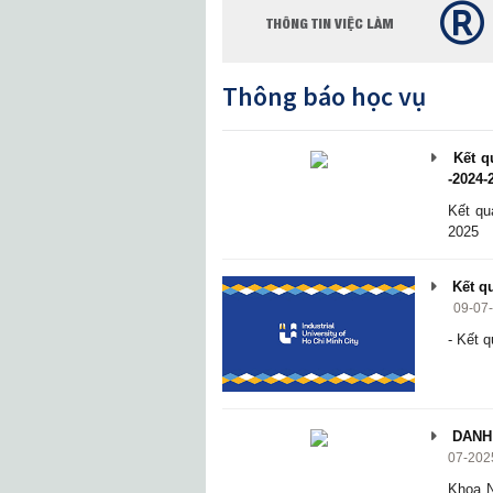
THÔNG TIN VIỆC LÀM
Thông báo học vụ
Kết qu
-2024-
Kết qu
2025
Kết qu
09-07
- Kết q
DANH 
07-202
Khoa N