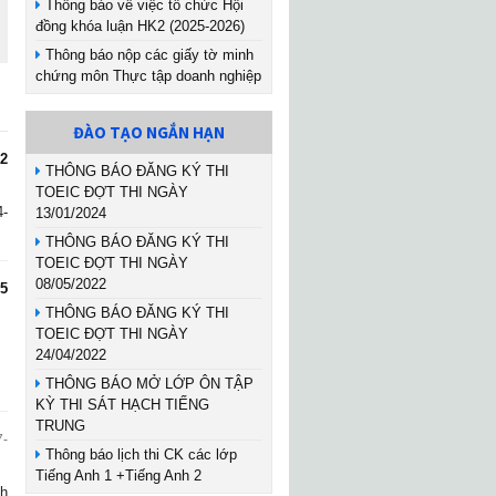
Thông báo về việc tổ chức Hội
đồng khóa luận HK2 (2025-2026)
Thông báo nộp các giấy tờ minh
chứng môn Thực tập doanh nghiệp
ĐÀO TẠO NGẮN HẠN
 2
THÔNG BÁO ĐĂNG KÝ THI
TOEIC ĐỢT THI NGÀY
4-
13/01/2024
THÔNG BÁO ĐĂNG KÝ THI
TOEIC ĐỢT THI NGÀY
08/05/2022
25
THÔNG BÁO ĐĂNG KÝ THI
TOEIC ĐỢT THI NGÀY
24/04/2022
THÔNG BÁO MỞ LỚP ÔN TẬP
KỲ THI SÁT HẠCH TIẾNG
TRUNG
7-
Thông báo lịch thi CK các lớp
Tiếng Anh 1 +Tiếng Anh 2
nh