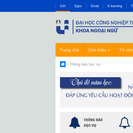
IUH
Egov
Email
E-learning
T
Trang chủ
Giới thiệu
Tổ chứ
Thông báo học vụ
THÔNG BÁO
HỌC VỤ