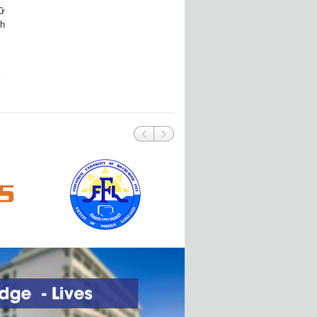
gữ
nh