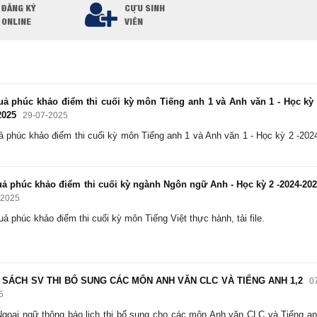
ĐĂNG KÝ
CỰU SINH
ONLINE
VIÊN
ả phúc khảo điểm thi cuối kỳ môn Tiếng anh 1 và Anh văn 1 - Học kỳ
2025
29-07-2025
ả phúc khảo điểm thi cuối kỳ môn Tiếng anh 1 và Anh văn 1 - Học kỳ 2 -202
ả phúc khảo điểm thi cuối kỳ ngành Ngôn ngữ Anh - Học kỳ 2 -2024-20
-2025
uả phúc khảo điểm thi cuối kỳ môn Tiếng Việt thực hành, tải file.
SÁCH SV THI BỔ SUNG CÁC MÔN ANH VĂN CLC VÀ TIẾNG ANH 1,2
0
5
goại ngữ thông báo lịch thi bổ sung cho các môn Anh văn CLC và Tiếng a