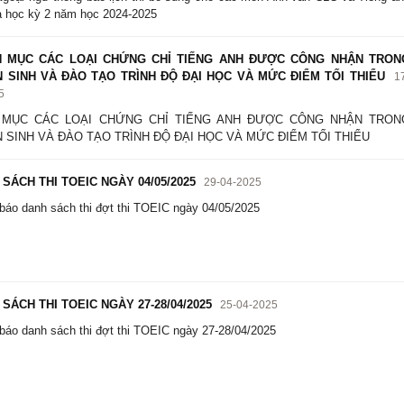
a học kỳ 2 năm học 2024-2025
 MỤC CÁC LOẠI CHỨNG CHỈ TIẾNG ANH ĐƯỢC CÔNG NHẬN TRON
 SINH VÀ ĐÀO TẠO TRÌNH ĐỘ ĐẠI HỌC VÀ MỨC ĐIỂM TỐI THIỂU
1
5
 MỤC CÁC LOẠI CHỨNG CHỈ TIẾNG ANH ĐƯỢC CÔNG NHẬN TRON
 SINH VÀ ĐÀO TẠO TRÌNH ĐỘ ĐẠI HỌC VÀ MỨC ĐIỂM TỐI THIỂU
SÁCH THI TOEIC NGÀY 04/05/2025
29-04-2025
báo danh sách thi đợt thi TOEIC ngày 04/05/2025
SÁCH THI TOEIC NGÀY 27-28/04/2025
25-04-2025
báo danh sách thi đợt thi TOEIC ngày 27-28/04/2025