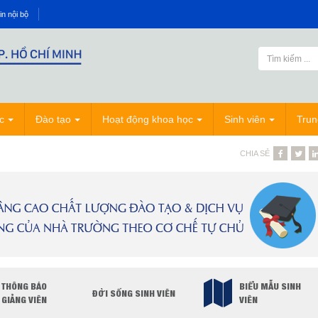
in nội bộ
c
Đào tạo
Hoạt động khoa học
Sinh viên
Trun
CHIA SẺ
THÔNG BÁO
BIỂU MẪU SINH
ĐỜI SỐNG SINH VIÊN
GIẢNG VIÊN
VIÊN