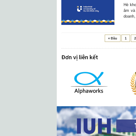
Hè kho
âm và 
doanh, 
« Đầu
1
2
Đơn vị liên kết