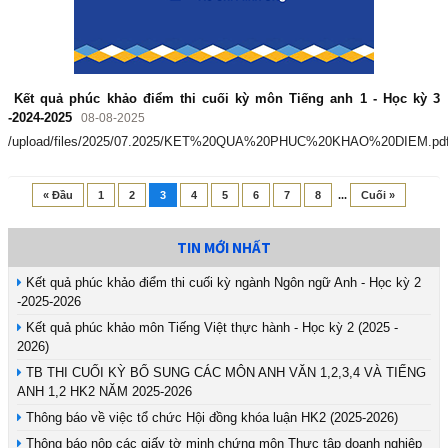
Kết quả phúc khảo điểm thi cuối kỳ môn Tiếng anh 1 - Học kỳ 3
-2024-2025
08-08-2025
/upload/files/2025/07.2025/KET%20QUA%20PHUC%20KHAO%20DIEM.pd
« Đầu
1
2
3
4
5
6
7
8
...
Cuối »
TIN MỚI NHẤT
Kết quả phúc khảo điểm thi cuối kỳ ngành Ngôn ngữ Anh - Học kỳ 2
-2025-2026
Kết quả phúc khảo môn Tiếng Việt thực hành - Học kỳ 2 (2025 -
2026)
TB THI CUỐI KỲ BỔ SUNG CÁC MÔN ANH VĂN 1,2,3,4 VÀ TIẾNG
ANH 1,2 HK2 NĂM 2025-2026
Thông báo về việc tổ chức Hội đồng khóa luận HK2 (2025-2026)
Thông báo nộp các giấy tờ minh chứng môn Thực tập doanh nghiệp