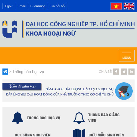
Egov
Email
E-learning
Tin nội bộ
MENU
Thông báo học vụ
CHIA SẺ
THÔNG BÁO GIẢNG
THÔNG BÁO HỌC VỤ
VIÊN
ĐỜI SỐNG SINH VIÊN
BIỂU MẪU SINH VIÊN