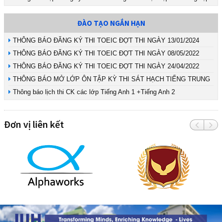
ĐÀO TẠO NGẮN HẠN
THÔNG BÁO ĐĂNG KÝ THI TOEIC ĐỢT THI NGÀY 13/01/2024
THÔNG BÁO ĐĂNG KÝ THI TOEIC ĐỢT THI NGÀY 08/05/2022
THÔNG BÁO ĐĂNG KÝ THI TOEIC ĐỢT THI NGÀY 24/04/2022
THÔNG BÁO MỞ LỚP ÔN TẬP KỲ THI SÁT HẠCH TIẾNG TRUNG
Thông báo lịch thi CK các lớp Tiếng Anh 1 +Tiếng Anh 2
Đơn vị liên kết